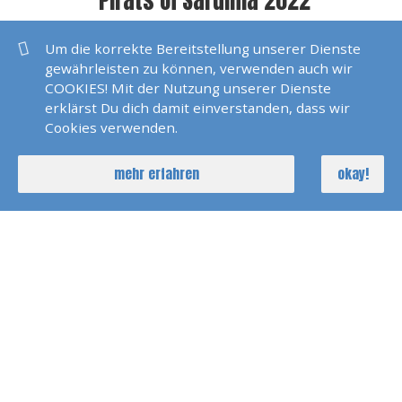
Pirats Of Sardinia 2022
Um die korrekte Bereitstellung unserer Dienste
Polarlicht 2022 Norwegen
gewährleisten zu können, verwenden auch wir
COOKIES! Mit der Nutzung unserer Dienste
erklärst Du dich damit einverstanden, dass wir
Cookies verwenden.
Seychellen 2022
mehr erfahren
okay!
SKS Agana 2021
Dänemark 2021
Pirats Of Paros 2021