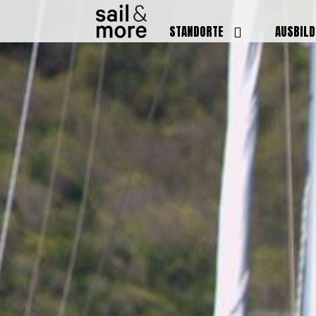
STANDORTE
AUSBIL
DEUTSCHLAND
BOOTSFÜ
BADEN BADEN
FUNKSCH
BRUCHSAL
SEENOTS
GRIESHEIM /
WEITERB
DARMSTADT
AUSBIL
HAMBURG
PREISE
HEIDELBERG
KURSTE
KARLSRUHE
PRÜFUN
KÖLN
ONLINEK
PFORZHEIM
FAQ
RHEINSTETTEN
SWR BADEN BADEN
STUTTGART