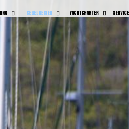
DUNG
SEGELREISEN
YACHTCHARTER
SERVIC
HRERSCHEINE
AKTUELLE REISEN
EIGENE YACHTEN
LEISTU
EINE
BILDER REISEN
BELEGUNGSPLAN EIGENE
TEAM
YACHTEN
IGNALMITTEL
SKIPPER
VIDEOS
WELTWEITE
ILDUNG
FAQ
NEWSLE
YACHTCHARTER
DUNGSBOOTE
BLOG
REVIERINFOS
ERFOLG
FAQ
RMINE
GSTERMINE
URS