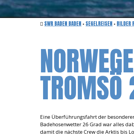
SWR BADEN BADEN
-
SEGELREISEN
-
BILDER 
NORWEGE
TROMSÖ 
Eine Überführungsfahrt der besonderen
Badehosenwetter 26 Grad war alles dabe
damit die nächste Crew die Arktis bis 