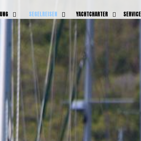
DUNG
SEGELREISEN
YACHTCHARTER
SERVIC
HRERSCHEINE
AKTUELLE REISEN
EIGENE YACHTEN
LEISTU
EINE
BILDER REISEN
BELEGUNGSPLAN EIGENE
TEAM
YACHTEN
IGNALMITTEL
SKIPPER
VIDEOS
WELTWEITE
ILDUNG
FAQ
NEWSLE
YACHTCHARTER
DUNGSBOOTE
BLOG
REVIERINFOS
ERFOLG
FAQ
RMINE
GSTERMINE
URS