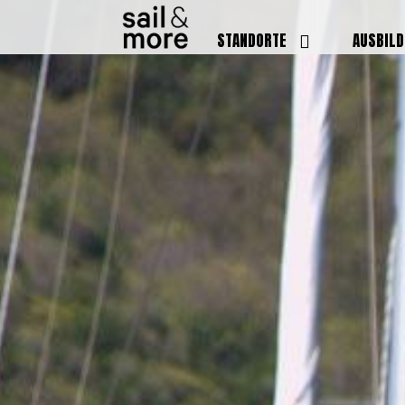
STANDORTE
AUSBIL
DEUTSCHLAND
BOOTSFÜ
BADEN BADEN
FUNKSCH
BRUCHSAL
SEENOTS
GRIESHEIM /
WEITERB
DARMSTADT
AUSBIL
HAMBURG
PREISE
HEIDELBERG
KURSTE
KARLSRUHE
PRÜFUN
KÖLN
ONLINEK
PFORZHEIM
FAQ
RHEINSTETTEN
SWR BADEN BADEN
STUTTGART