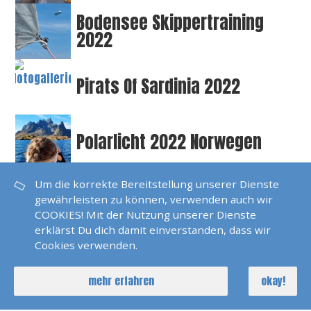
Bodensee Skippertraining
2022
Pirats Of Sardinia 2022
Polarlicht 2022 Norwegen
Um die korrekte Bereitstellung unserer Dienste
Seychellen 2022
gewährleisten zu können, verwenden auch wir
COOKIES! Mit der Nutzung unserer Dienste
erklärst Du dich damit einverstanden, dass wir
Cookies verwenden.
SKS Agana 2021
mehr erfahren
okay!
Dänemark 2021