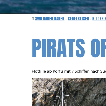
SWR BADEN BADEN
-
SEGELREISEN
-
BILDER 
PIRATS O
Flottille ab Korfu mit 7 Schiffen nach 