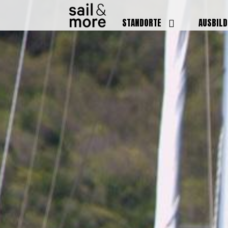
STANDORTE
AUSBIL
DEUTSCHLAND
BOOTSFÜ
BADEN BADEN
FUNKSCH
BRUCHSAL
SEENOTS
GRIESHEIM /
WEITERB
DARMSTADT
AUSBIL
HAMBURG
PREISE
HEIDELBERG
KURSTE
KARLSRUHE
PRÜFUN
KÖLN
ONLINEK
PFORZHEIM
FAQ
RHEINSTETTEN
SWR BADEN BADEN
STUTTGART