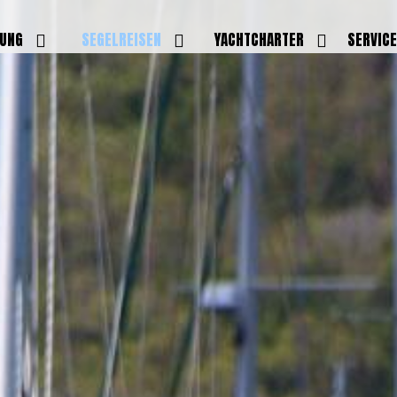
DUNG
SEGELREISEN
YACHTCHARTER
SERVIC
HRERSCHEINE
AKTUELLE REISEN
EIGENE YACHTEN
LEISTU
EINE
BILDER REISEN
BELEGUNGSPLAN EIGENE
TEAM
YACHTEN
IGNALMITTEL
SKIPPER
VIDEOS
WELTWEITE
ILDUNG
FAQ
NEWSLE
YACHTCHARTER
DUNGSBOOTE
BLOG
REVIERINFOS
ERFOLG
FAQ
RMINE
GSTERMINE
URS