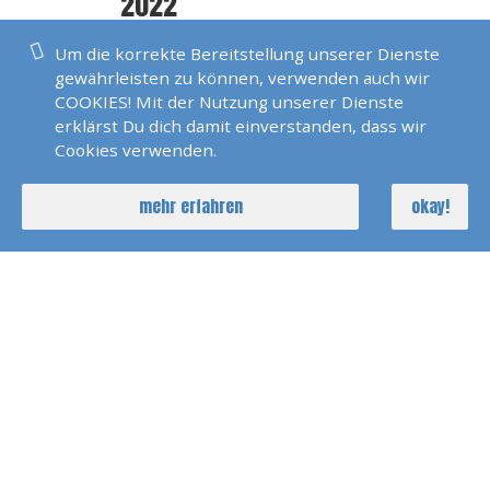
2022
Um die korrekte Bereitstellung unserer Dienste
Pirats Of Sardinia 2022
gewährleisten zu können, verwenden auch wir
COOKIES! Mit der Nutzung unserer Dienste
erklärst Du dich damit einverstanden, dass wir
Cookies verwenden.
Polarlicht 2022 Norwegen
mehr erfahren
okay!
Seychellen 2022
SKS Agana 2021
Dänemark 2021