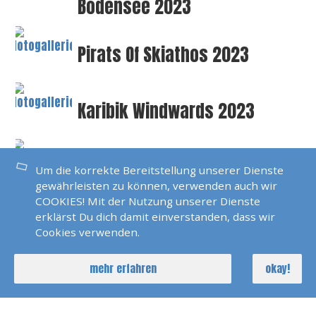
Bodensee 2023
Pirats Of Skiathos 2023
Karibik Windwards 2023
Bodensee Skippertraining
Um die korrekte Bereitstellung unserer Dienste
2022
gewährleisten zu können, verwenden auch wir
COOKIES! Mit der Nutzung unserer Dienste
erklärst Du dich damit einverstanden, dass wir
Pirats Of Sardinia 2022
Cookies verwenden.
mehr erfahren
okay!
Polarlicht 2022 Norwegen