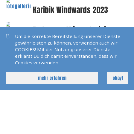
Karibik Windwards 2023
Bodensee Skippertraining
2022
Um die korrekte Bereitstellung unserer Dienste
gewährleisten zu können, verwenden auch wir
COOKIES! Mit der Nutzung unserer Dienste
Pirats Of Sardinia 2022
erklärst Du dich damit einverstanden, dass wir
Cookies verwenden.
mehr erfahren
okay!
Polarlicht 2022 Norwegen
Seychellen 2022
SKS Agana 2021