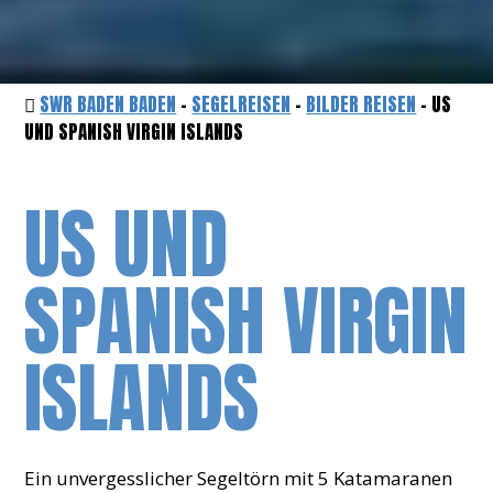
SWR BADEN BADEN
-
SEGELREISEN
-
BILDER REISEN
- US
UND SPANISH VIRGIN ISLANDS
US UND
SPANISH VIRGIN
ISLANDS
Ein unvergesslicher Segeltörn mit 5 Katamaranen