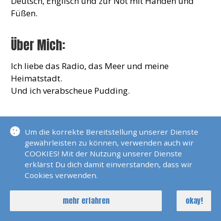
Deutsch, Englisch und zur Not mit Händen und
Füßen.
Über Mich:
Ich liebe das Radio, das Meer und meine
Heimatstadt.
Und ich verabscheue Pudding.
Um die korrekte Bereitstellung unserer Dienste
KONTAKT
gewährleisten zu können, verwenden auch wir
COOKIES! Mit der Nutzung unserer Dienste
erklärst Du dich damit einverstanden, dass wir
Cookies verwenden.
claudiabarbonus@me.com
mehr erfahren
okay!