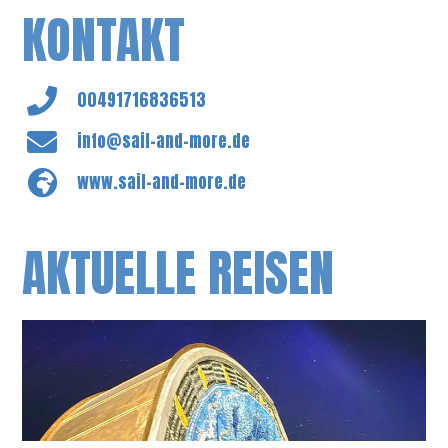
KONTAKT
00491716836513
info@sail-and-more.de
www.sail-and-more.de
AKTUELLE REISEN