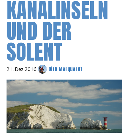
KANALINSELN
UND DER
SOLENT
Dirk Marquardt
21. Dez 2016