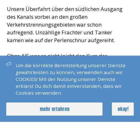
Unsere Überfahrt über den südlichen Ausgang
des Kanals vorbei an den großen
Verkehrstrennungsgebieten war schon
aufregend. Unzählige Frachter und Tanker
kamen wie auf der Perlenschnur aufgereiht.
Ohne AIS war es nicht leicht den Kurs der
Ozeanriesen richtig einzuschätzen. Bei diesigem
Um die korrekte Bereitstellung unserer Dienste
Wetter fuhren wir bei den Needels in den Solent.
gewährleisten zu können, verwenden auch wir
Fast jede Glocke bimmelt hier im Seegang.
COOKIES! Mit der Nutzung unserer Dienste
erklärst Du dich damit einverstanden, dass wir
Bei dem Wetter ist mir das jetzt endlich klar :-)
Cookies verwenden.
Wir hatten perfekt gerechnet und geplant und
mehr erfahren
okay!
fuhren mit Rückenstrom 10 Knoten über Grund
bei leichten achterlichen Winden. Eine Yacht im
ehrwürdigen Cowes Yachtclub rundete diese
Überfahrt perfekt ab.