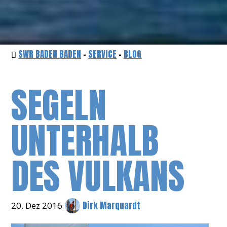
SWR BADEN BADEN
-
SERVICE
-
BLOG
SEGELN
UNTERHALB
DES VULKANS
Dirk Marquardt
20. Dez 2016