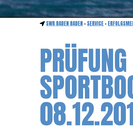
SWR BADEN BADEN
-
SERVICE
-
ERFOLGSME
PRÜFUNG
SPORTBO
08.12.20