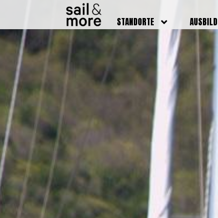
STANDORTE
AUSBIL
DEUTSCHLAND
BOOTSFÜ
BADEN BADEN
FUNKSCH
BRUCHSAL
SEENOTS
GRIESHEIM /
WEITERB
DARMSTADT
AUSBIL
HAMBURG
PREISE
HEIDELBERG
KURSTE
KARLSRUHE
PRÜFUN
KÖLN
ONLINEK
PFORZHEIM
FAQ
RHEINSTETTEN
SWR BADEN BADEN
STUTTGART