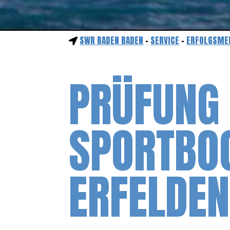
SWR BADEN BADEN
-
SERVICE
-
ERFOLGSME
PRÜFUNG
SPORTBO
ERFELDEN