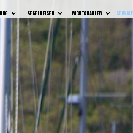
DUNG
SEGELREISEN
YACHTCHARTER
SERVIC
HRERSCHEINE
AKTUELLE REISEN
EIGENE YACHTEN
LEISTU
EINE
BILDER REISEN
BELEGUNGSPLAN EIGENE
TEAM
YACHTEN
IGNALMITTEL
SKIPPER
VIDEOS
WELTWEITE
ILDUNG
FAQ
NEWSLE
YACHTCHARTER
DUNGSBOOTE
BLOG
REVIERINFOS
ERFOLG
FAQ
RMINE
GSTERMINE
URS