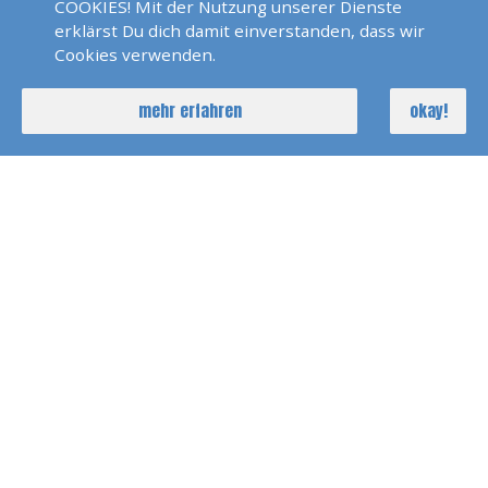
COOKIES! Mit der Nutzung unserer Dienste
erklärst Du dich damit einverstanden, dass wir
SKP SBFS Prüfung Trogir
Cookies verwenden.
2023
mehr erfahren
okay!
SKS Und SBFS Prüfung Trogir
Mai 2025
SKS Und SBFS Prüfung Trogir
Oktober 2024
RYA Yachtmaster Exam
Schottland 2025
Prüfung Sportboot
See/Binnen Philippsburg
2019
Prüfung