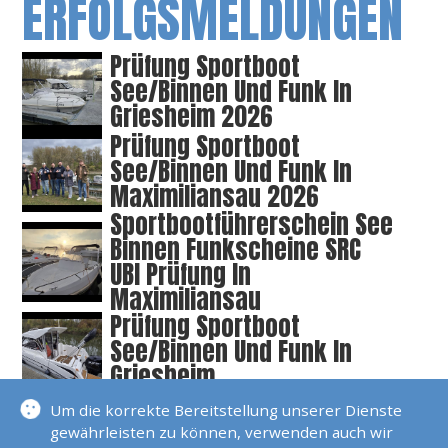
ERFOLGSMELDUNGEN
Prüfung Sportboot
See/Binnen Und Funk In
Griesheim 2026
Prüfung Sportboot
See/Binnen Und Funk In
Maximiliansau 2026
Sportbootführerschein See
Binnen Funkscheine SRC
UBI Prüfung In
Maximiliansau
Prüfung Sportboot
See/Binnen Und Funk In
Griesheim
Um die korrekte Bereitstellung unserer Dienste
SKS Prüfungstörn Trogir
gewährleisten zu können, verwenden auch wir
2025