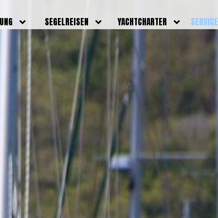
DUNG
SEGELREISEN
YACHTCHARTER
SERVIC
HRERSCHEINE
AKTUELLE REISEN
EIGENE YACHTEN
LEISTU
EINE
BILDER REISEN
BELEGUNGSPLAN EIGENE
TEAM
YACHTEN
IGNALMITTEL
SKIPPER
VIDEOS
WELTWEITE
ILDUNG
FAQ
NEWSLE
YACHTCHARTER
DUNGSBOOTE
BLOG
REVIERINFOS
ERFOLG
FAQ
RMINE
GSTERMINE
URS