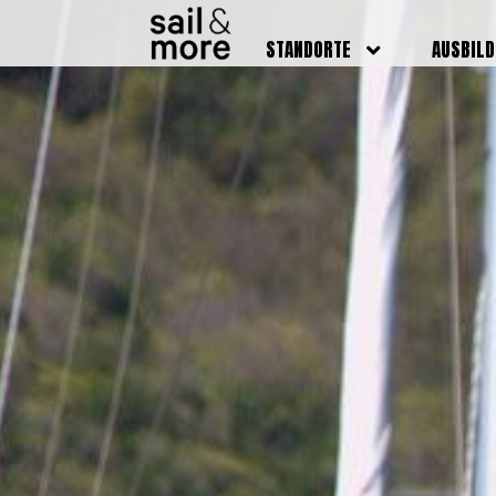
STANDORTE
AUSBIL
DEUTSCHLAND
BOOTSFÜ
BADEN BADEN
FUNKSCH
BRUCHSAL
SEENOTS
GRIESHEIM /
WEITERB
DARMSTADT
AUSBIL
HAMBURG
PREISE
HEIDELBERG
KURSTE
KARLSRUHE
PRÜFUN
KÖLN
ONLINEK
PFORZHEIM
FAQ
RHEINSTETTEN
SWR BADEN BADEN
STUTTGART