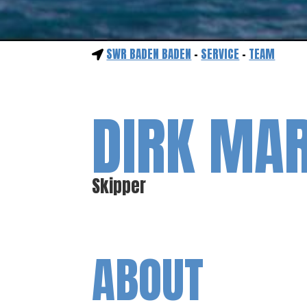
SWR BADEN BADEN
-
SERVICE
-
TEAM
DIRK MA
Skipper
ABOUT