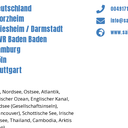
eutschland
004917
forzheim
info@sa
riesheim / Darmstadt
www.sai
WR Baden Baden
amburg
öln
uttgart
 Nordsee, Ostsee, Atlantik,
discher Ozean, Englischer Kanal,
dsee (Gesellschaftsinseln),
couver), Schottische See, Irische
tsee, Thailand, Cambodia, Arktis
n),