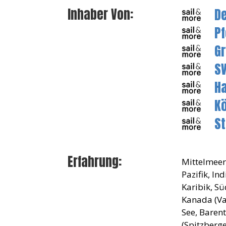
D
Inhaber Von:
P
G
S
H
K
St
Erfahrung:
Mittelmeer,
Pazifik, In
Karibik, Sü
Kanada (Van
See, Baren
(Spitzberge