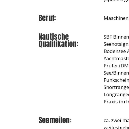
Beruf:
Maschinen
Nautische
SBF Binnen,
Qualifikation:
Seenotsigna
Bodensee A
Yachtmaster
Prüfer (DM
See/Binnen 
Funkschein
Shortrangec
Longrangec
Praxis im 
Seemeilen:
ca. zwei m
weitestgehe