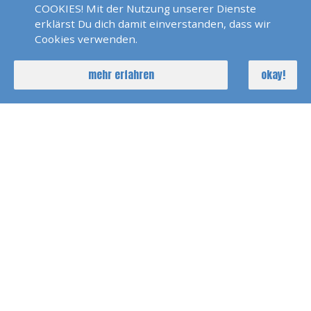
Über 15.000 incl. Transatlantik
COOKIES! Mit der Nutzung unserer Dienste
erklärst Du dich damit einverstanden, dass wir
Cookies verwenden.
Sprachen:
mehr erfahren
okay!
Deutsch und bissle Englisch
Über Mich:
Ist nicht nur Skipper, sondern auch
leidenschaftlicher Smutje
Mehrere Wochen im Jahr Zeit zum Segeln
KONTAKT
arie@gmx.net