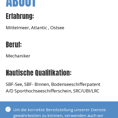
ABOUT
Erfahrung:
Mittelmeer, Atlantic , Ostsee
Beruf:
Mechaniker
Nautische Qualifikation:
SBF-See, SBF- Binnen, Bodenseeschifferpatent
A/D Sporthochseeschifferschein, SRC/UBI/LRC
Seemeilen:
Um die korrekte Bereitstellung unserer Dienste
gewährleisten zu können, verwenden auch wir