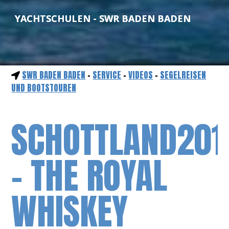
YACHTSCHULEN - SWR BADEN BADEN
SWR BADEN BADEN
-
SERVICE
-
VIDEOS
-
SEGELREISEN
UND BOOTSTOUREN
SCHOTTLAND201
- THE ROYAL
WHISKEY