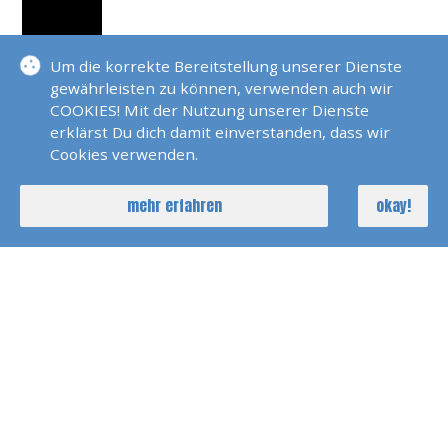
Jahresrückblick Sail &
Um die korrekte Bereitstellung unserer Dienste
More 2019
gewährleisten zu können, verwenden auch wir
COOKIES! Mit der Nutzung unserer Dienste
erklärst Du dich damit einverstanden, dass wir
Rhein Bootstour 2014
Cookies verwenden.
mehr erfahren
okay!
zu unseren Videos