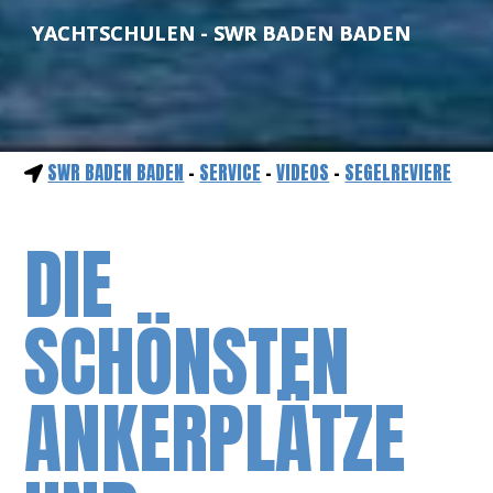
YACHTSCHULEN - SWR BADEN BADEN
SWR BADEN BADEN
-
SERVICE
-
VIDEOS
-
SEGELREVIERE
DIE
SCHÖNSTEN
ANKERPLÄTZE