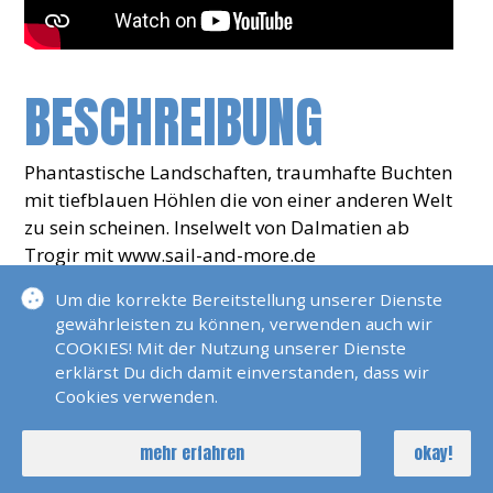
BESCHREIBUNG
Phantastische Landschaften, traumhafte Buchten
mit tiefblauen Höhlen die von einer anderen Welt
zu sein scheinen. Inselwelt von Dalmatien ab
Trogir mit www.sail-and-more.de
Um die korrekte Bereitstellung unserer Dienste
MEHR VIDEOS
gewährleisten zu können, verwenden auch wir
COOKIES! Mit der Nutzung unserer Dienste
erklärst Du dich damit einverstanden, dass wir
Cookies verwenden.
Schönsten Ankerplätze Der
Welt, Dalmatien
mehr erfahren
okay!