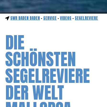
SWR BADEN BADEN
-
SERVICE
-
VIDEOS
-
SEGELREVIERE
DIE
SCHÖNSTEN
SEGELREVIERE
DER WELT