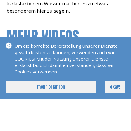
türkisfarbenem Wasser machen es zu etwas
besonderem hier zu segeln.
MEHR VIDEOS
Um die korrekte Bereitstellung unserer Dienste
Schönsten Ankerplätze Der
gewährleisten zu können, verwenden auch wir
COOKIES! Mit der Nutzung unserer Dienste
Welt, Dalmatien
erklärst Du dich damit einverstanden, dass wir
Die Schönsten Ankerplätze
Cookies verwenden.
Und Segelreviere Der Welt,
Dalmatien
mehr erfahren
okay!
Norwegen 2017
Die Schönsten