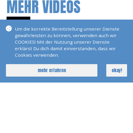
MEHR VIDEOS
Schönsten Ankerplätze Der
Um die korrekte Bereitstellung unserer Dienste
Welt, Dalmatien
gewährleisten zu können, verwenden auch wir
COOKIES! Mit der Nutzung unserer Dienste
Die Schönsten
erklärst Du dich damit einverstanden, dass wir
Segelreviere Der Welt
Cookies verwenden.
Mallorca
Die Schönsten Ankerplätze
mehr erfahren
okay!
Und Segelreviere Der Welt,
Dalmatien
Die Schönsten
Segelreviere Der Welt, Elba
Die Besten Strände Und
Ankerplätze Der Welt BVI