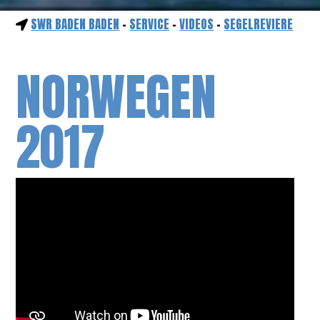
SWR BADEN BADEN
-
SERVICE
-
VIDEOS
-
SEGELREVIERE
NORWEGEN
2017