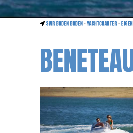
SWR BADEN BADEN
-
YACHTCHARTER
-
EIGEN
BENETEAU