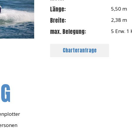
Länge:
5,50 m
Breite:
2,38 m
max. Belegung:
5 Erw. 1 
Charteranfrage
NG
enplotter
Personen