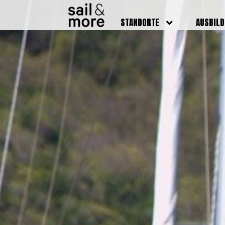
STANDORTE
AUSBIL
DEUTSCHLAND
BOOTSFÜ
BADEN BADEN
FUNKSCH
BRUCHSAL
SEENOTS
GRIESHEIM /
WEITERB
DARMSTADT
AUSBIL
HAMBURG
PREISE
HEIDELBERG
KURSTE
KARLSRUHE
PRÜFUN
KÖLN
ONLINEK
PFORZHEIM
FAQ
RHEINSTETTEN
SWR BADEN BADEN
STUTTGART