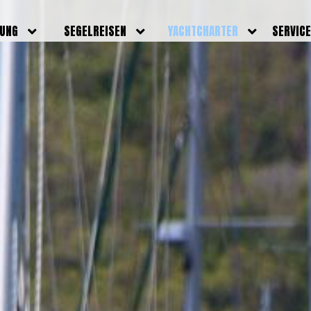
DUNG
SEGELREISEN
YACHTCHARTER
SERVIC
HRERSCHEINE
AKTUELLE REISEN
EIGENE YACHTEN
LEISTU
EINE
BILDER REISEN
BELEGUNGSPLAN EIGENE
TEAM
YACHTEN
IGNALMITTEL
SKIPPER
VIDEOS
WELTWEITE
ILDUNG
FAQ
NEWSLE
YACHTCHARTER
DUNGSBOOTE
BLOG
REVIERINFOS
ERFOLG
FAQ
RMINE
GSTERMINE
URS