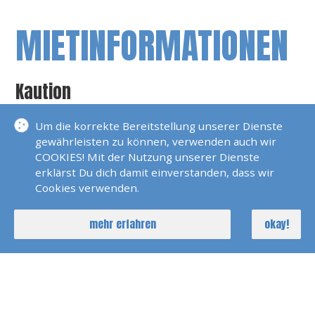
MIETINFORMATIONEN
Kaution
0 EUR
Ausbildungsboot Keine Vermietung
Um die korrekte Bereitstellung unserer Dienste
gewährleisten zu können, verwenden auch wir
Übergabezeiten
COOKIES! Mit der Nutzung unserer Dienste
erklärst Du dich damit einverstanden, dass wir
Cookies verwenden.
Fahrgebiet
Rhein, Neckar, Main, Mosel
mehr erfahren
okay!
Führerschein
Sportbootführerschein See/Binnen oder
Bodenseeschifferpatent