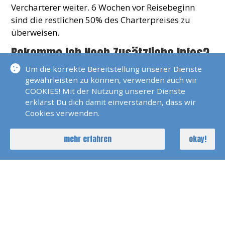
Vercharterer weiter. 6 Wochen vor Reisebeginn
sind die restlichen 50% des Charterpreises zu
überweisen.
Bekomme Ich Noch Zusätzliche Infos?
Um die korrekte Bereitstellung unserer Dienste
Ja, nach Restzahlung werden alle erforderlichen
gewährleisten zu können, verwenden auch wir
Dokumente rechtzeitig an Sie versandt, so daß Sie
COOKIES! Mit der Nutzung unserer Dienste
alle Informationen für einen gelungen
erklärst Du dich damit einverstanden, dass wir
Yachtcharter erhalten haben.
Cookies verwenden.
Sind Die Yachten Versichert?
mehr erfahren
okay!
Ja, alle Yachten haben eine Teilkaskoversicherung
ohne Selbstbeteiligung und eine
Vollkaskoversicherung mit Selbstbeteiligung, die
als Kaution per Kreditkarte hinterlegt wird.
Wie Hoch Ist So Eine Kaution?