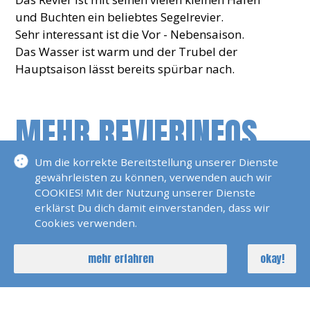
und Buchten ein beliebtes Segelrevier.
Sehr interessant ist die Vor - Nebensaison.
Das Wasser ist warm und der Trubel der
Hauptsaison lässt bereits spürbar nach.
MEHR REVIERINFOS
Um die korrekte Bereitstellung unserer Dienste
Revierinformationen
gewährleisten zu können, verwenden auch wir
Mallorca
COOKIES! Mit der Nutzung unserer Dienste
erklärst Du dich damit einverstanden, dass wir
Revierinformationen
Cookies verwenden.
Sardinien, Portisco, Straße
Von Bonifacio
mehr erfahren
okay!